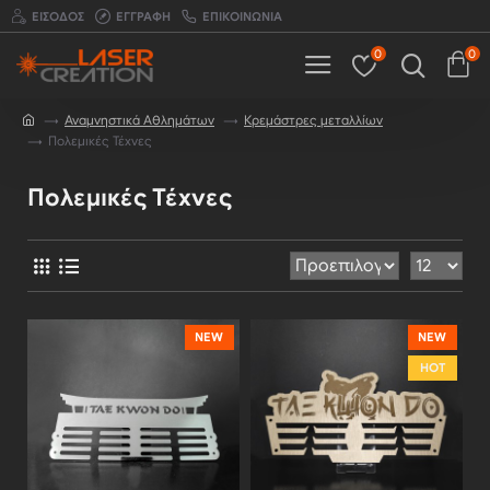
ΕΊΣΟΔΟΣ
ΕΓΓΡΑΦΉ
ΕΠΙΚΟΙΝΩΝΊΑ
0
0
Αναμνηστικά Αθλημάτων
Κρεμάστρες μεταλλίων
Πολεμικές Τέχνες
Πολεμικές Τέχνες
NEW
NEW
HOT