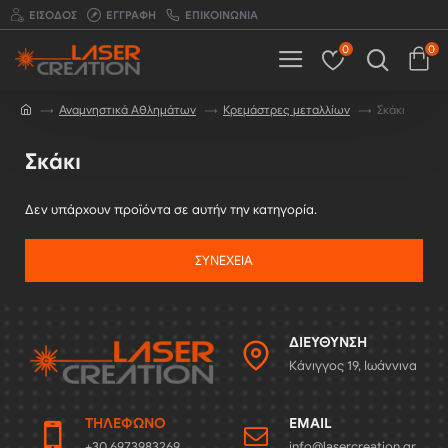
ΕΊΣΟΔΟΣ
ΕΓΓΡΑΦΉ
ΕΠΙΚΟΙΝΩΝΊΑ
0
0
Αναμνηστικά Αθλημάτων
Κρεμάστρες μεταλλίων
Σκάκι
Σκάκι
Δεν υπάρχουν προϊόντα σε αυτήν την κατηγορία.
ΣΥΝΈΧΕΙΑ
ΔΙΕΎΘΥΝΣΗ
Κάνιγγος 19, Ιωάννινα
ΤΗΛΈΦΩΝΟ
EMAIL
+30 6973983269
info@lasercreation.gr