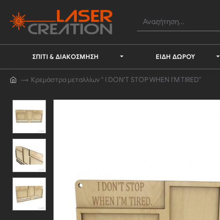
ΣΠΊΤΙ & ΔΙΑΚΌΣΜΗΣΗ
ΕΊΔΗ ΔΏΡΟΥ
Κρεμάστρα μεταλλίων " I DON'T STOP WHEN I'M TIRED"