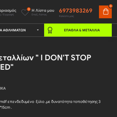
0
6973983269
0
αριασμός
Η Λίστα μου
ς / Εγγραφή
Επεξ. Λίστας
Καλέστε μας
ΚΆ ΑΘΛΗΜΆΤΩΝ
ΈΠΑΘΛΑ & ΜΕΤΆΛΛΙΑ
ταλλίων " I DON'T STOP
RED"
ΙΚΆ
mdf επενδεδυμένο ξύλο ,με δυνατότητα τοποθέτησης 3
15cm .