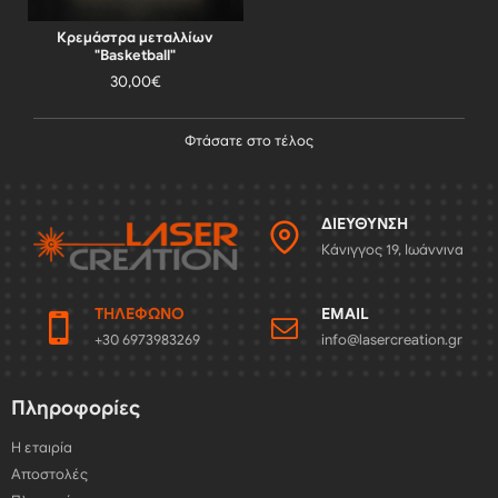
Κρεμάστρα μεταλλίων
"Basketball"
30,00€
Φτάσατε στο τέλος
ΔΙΕΎΘΥΝΣΗ
Κάνιγγος 19, Ιωάννινα
ΤΗΛΈΦΩΝΟ
EMAIL
+30 6973983269
info@lasercreation.gr
Πληροφορίες
Η εταιρία
Αποστολές