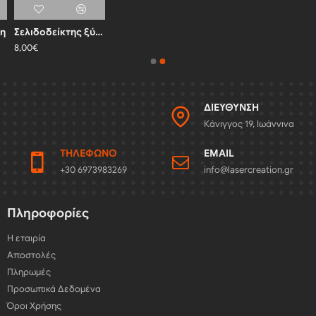
νη
Σελιδοδείκτης ξύλινος
8,00€
ΔΙΕΎΘΥΝΣΗ
Κάνιγγος 19, Ιωάννινα
ΤΗΛΈΦΩΝΟ
EMAIL
+30 6973983269
info@lasercreation.gr
Πληροφορίες
Η εταιρία
Αποστολές
Πληρωμές
Προσωπικά Δεδομένα
Όροι Χρήσης