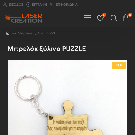
ΕΊΣΟΔΟΣ
ΕΓΓΡΑΦΉ
ΕΠΙΚΟΙΝΩΝΊΑ
0
0
Μπρελόκ ξύλινο PUZZLE
Μπρελόκ ξύλινο PUZZLE
HOT