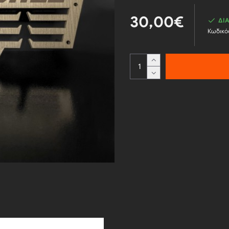
30,00€
ΔΙ
Κωδικό