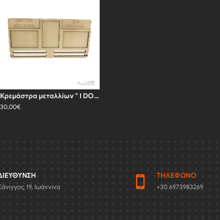
Κρεμάστρα μεταλλίων " I DON'T STOP WHEN I'M TIRED"
30,00€
ΔΙΕΎΘΥΝΣΗ
ΤΗΛΈΦΩΝΟ
Κάνιγγος 19, Ιωάννινα
+30 6973983269