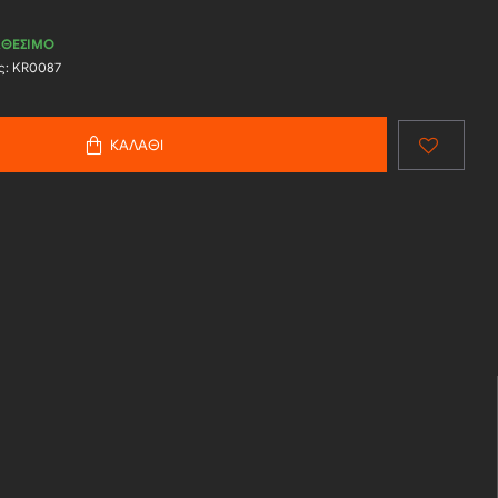
ΑΘΈΣΙΜΟ
ς:
KR0087
ΚΑΛΆΘΙ