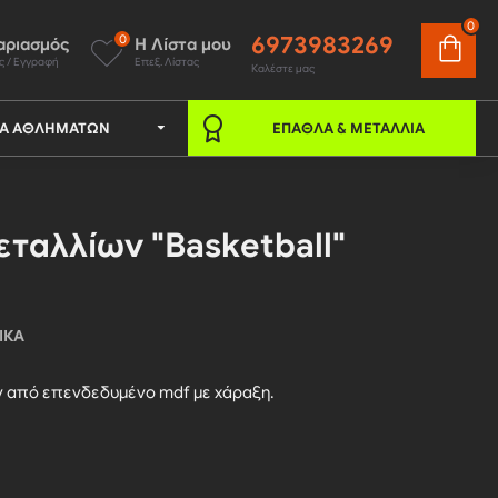
0
6973983269
0
αριασμός
Η Λίστα μου
ς / Εγγραφή
Επεξ. Λίστας
Καλέστε μας
ΚΆ ΑΘΛΗΜΆΤΩΝ
ΈΠΑΘΛΑ & ΜΕΤΆΛΛΙΑ
ταλλίων "Basketball"
ΙΚΆ
ν από επενδεδυμένο mdf με χάραξη.